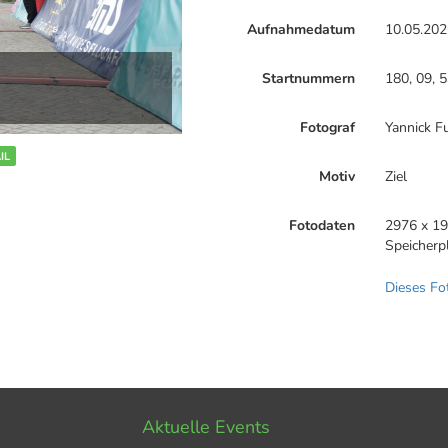
Aufnahmedatum
10.05.202
Startnummern
180, 09, 5
Fotograf
Yannick F
IL
Motiv
Ziel
Fotodaten
2976 x 19
Speicherp
Dieses Fo
Aktuelle Events