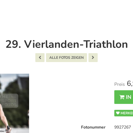
29. Vierlanden-Triathlon
ALLE FOTOS ZEIGEN
6,
Preis
IN
MERKE
Fotonummer
9927267