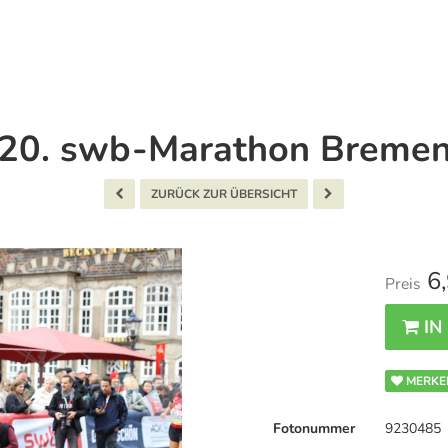
20. swb-Marathon Breme
ZURÜCK ZUR ÜBERSICHT
6,
Preis
IN
MERKE
Fotonummer
9230485