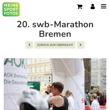
Tog
navi
20. swb-Marathon
Bremen
ZURÜCK ZUR ÜBERSICHT