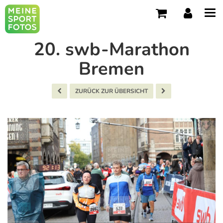
Tog
navi
20. swb-Marathon
Bremen
ZURÜCK ZUR ÜBERSICHT