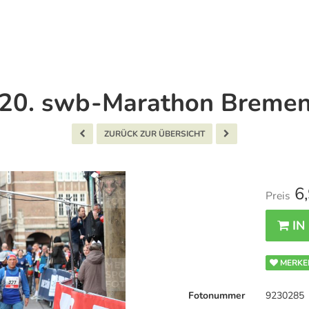
20. swb-Marathon Breme
ZURÜCK ZUR ÜBERSICHT
6,
Preis
IN
MERKE
Fotonummer
9230285