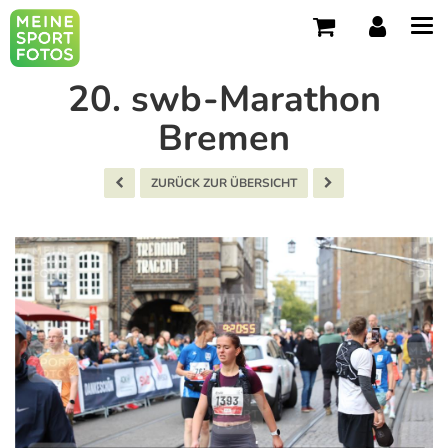
Tog
navi
20. swb-Marathon
Bremen
ZURÜCK ZUR ÜBERSICHT