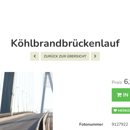
Köhlbrandbrückenlauf
ZURÜCK ZUR ÜBERSICHT
6,
Preis
IN
MERKE
Fotonummer
9127922