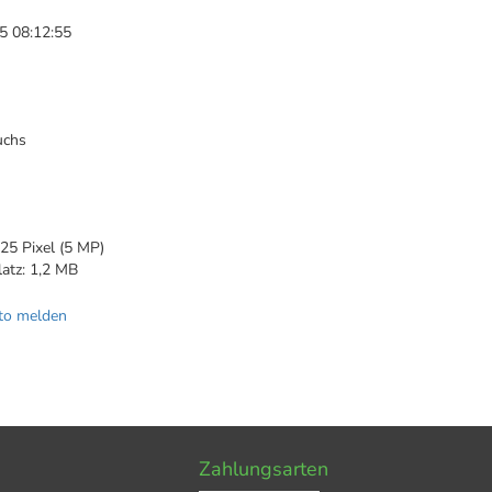
5 08:12:55
uchs
1
25 Pixel (5 MP)
latz: 1,2 MB
to melden
Zahlungsarten